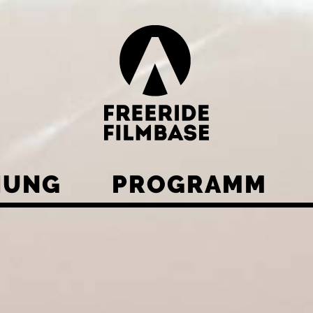
HUNG
PROGRAMM