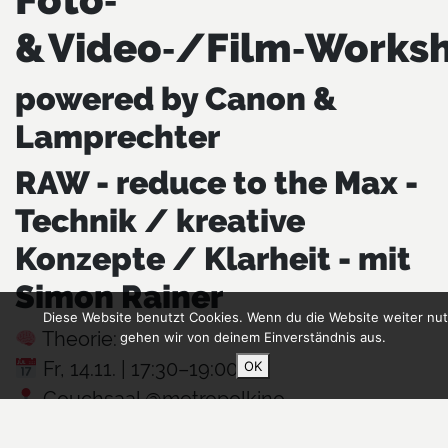
& Video‑/Film‑Works
powered by Canon &
Lamprechter
RAW - reduce to the Max -
Technik / kreative
Konzepte / Klarheit - mit
Simon Rainer
Diese Website benutzt Cookies. Wenn du die Website weiter nut
Theorie:
gehen wir von deinem Einverständnis aus.
Fr, 14.11. | 17:30–19:00
OK
Couchsaal @metropolkino
Praxis: