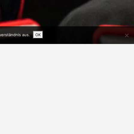
verständnis aus.
OK
Quick Facts
 der