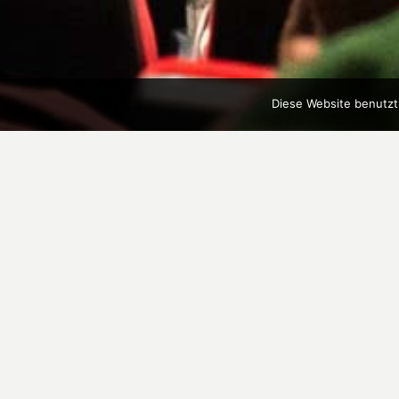
Diese Website benutzt
Bucket Clips 4
Bucket Clips 4 ist das beliebte Kon
Makrell) in einer weiterentwickelte
ganzen Welt ihre Clips für die Compi
"Buckettrips" und All female Park S