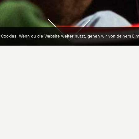
 Cookies. Wenn du die Website weiter nutzt, gehen wir von deinem Ein
zept von Rosina Friedel und Ludwig Hagelstein (El
n Version. Immer noch senden Skifahrerinnen aus
lation ein. Aber es gibt auch eigene
essions auf der Leinwand zu sehen.